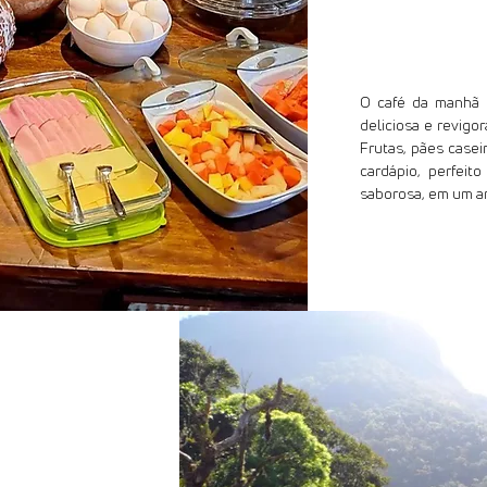
Café da ma
O café da manhã 
deliciosa e revigo
Frutas, pães case
cardápio, perfeit
saborosa, em um am