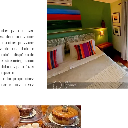
tadas para o seu
es, decorados com
s quartos possuem
ma de qualidade e
s também dispõem de
de streaming como
odidades para fazer
o quarto.
o redor proporciona
urante toda a sua