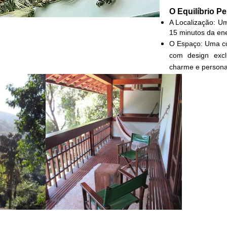
O Equilíbrio Pe
A Localização: Um
15 minutos da en
O Espaço: Uma col
com design exc
charme e persona