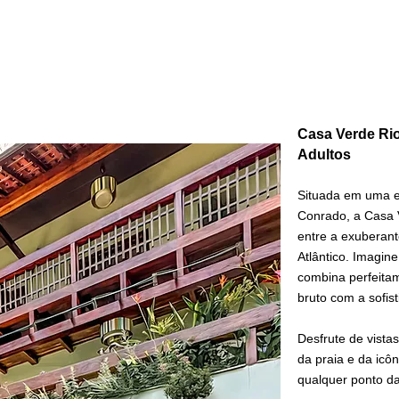
Casa Verde Rio
Adultos
Situada em uma en
Conrado, a Casa 
entre a exuberant
Atlântico. Imagin
combina perfeita
bruto com a sofis
Desfrute de vista
da praia e da icô
qualquer ponto da